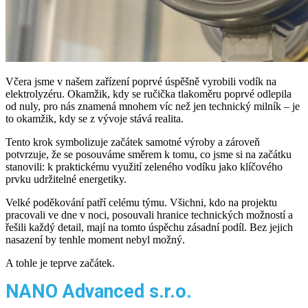
Včera jsme v našem zařízení poprvé úspěšně vyrobili vodík na
elektrolyzéru. Okamžik, kdy se ručička tlakoměru poprvé odlepila
od nuly, pro nás znamená mnohem víc než jen technický milník – je
to okamžik, kdy se z vývoje stává realita.
Tento krok symbolizuje začátek samotné výroby a zároveň
potvrzuje, že se posouváme směrem k tomu, co jsme si na začátku
stanovili: k praktickému využití zeleného vodíku jako klíčového
prvku udržitelné energetiky.
Velké poděkování patří celému týmu. Všichni, kdo na projektu
pracovali ve dne v noci, posouvali hranice technických možností a
řešili každý detail, mají na tomto úspěchu zásadní podíl. Bez jejich
nasazení by tenhle moment nebyl možný.
A tohle je teprve začátek.
NANO Advanced s.r.o.